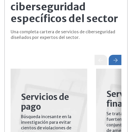
ciberseguridad
específicos del sector
Una completa cartera de servicios de ciberseguridad
diseñados por expertos del sector.
Servic
Servicios de
financ
pago
Se trata de 
Búsqueda incesante en la
fuertemente
investigación para evitar
conjunto div
cientos de violaciones de
de amenazas