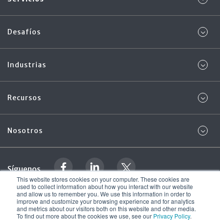
Desafíos
Industrias
Recursos
Nosotros
Síguenos
This website stores cookies on your computer. These cookies are
used to collect information about how you interact with our website
and allow us to remember you. We use this information in order to
Política de privacidad
Foregenix Ltd. 2026
improve and customize your browsing experience and for analytics
© Todos los derechos reservados
and metrics about our visitors both on this website and other media.
Términos y Condiciones
To find out more about the cookies we use, see our
Privacy Policy
.